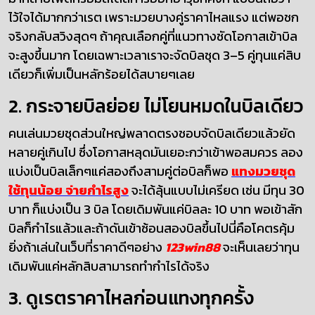
ไว้ใจได้มากกว่าเรต เพราะมวยบางคู่ราคาไหลแรง แต่พอชก
จริงกลับสวิงสุดๆ ถ้าคุณเลือกคู่ที่แนวทางชัดโอกาสเข้าบิล
จะสูงขึ้นมาก โดยเฉพาะเวลาเราจะจัดบิลชุด 3–5 คู่ทุนแค่สิบ
เดียวก็เพิ่มเป็นหลักร้อยได้สบายๆเลย
2. กระจายบิลย่อย ไม่โยนหมดในบิลเดียว
คนเล่นมวยชุดส่วนใหญ่พลาดตรงชอบจัดบิลเดียวแล้วยัด
หลายคู่เกินไป ซึ่งโอกาสหลุดมันเยอะกว่าเข้าพอสมควร ลอง
แบ่งเป็นบิลเล็กๆแค่สองถึงสามคู่ต่อบิลก็พอ
แทงมวยชุด
ใช้ทุนน้อย จ่ายกำไรสูง
จะได้ลุ้นแบบไม่เครียด เช่น มีทุน 30
บาท ก็แบ่งเป็น 3 บิล โดยเดิมพันแค่บิลละ 10 บาท พอเข้าสัก
บิลก็กำไรแล้วและถ้าดันเข้าซ้อนสองบิลขึ้นไปนี่คือโคตรคุ้ม
ยิ่งถ้าเล่นในเว็บที่ราคาดีๆอย่าง
123win88
จะเห็นเลยว่าทุน
เดิมพันแค่หลักสิบสามารถทำกำไรได้จริง
3. ดูเรตราคาไหลก่อนแทงทุกครั้ง