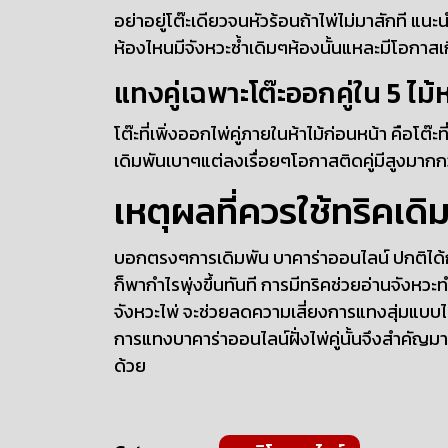
อย่าอยู่โต๊ะเดียวจนหัวร้อนถ้าไพ่ไม่มาสักที 
ห้องไหนมีจังหวะซ้ำเดิมๆห้องนั้นแหละมีโอกาสเก
แทงคู่เฉพาะโต๊ะออกคู่ใน 5 ไม้
โต๊ะที่เพิ่งออกไพ่คู่ภายในห้าไม้ก่อนหน้า คือโ
เดิมพันเบาๆแต่ลงเรื่อยๆโอกาสติดคู่มีสูงมากกว่
เหตุผลที่ควรใช้ทริคเดิม
บอกตรงๆการเดิมพัน บาคาร่าออนไลน์ ปกติได้กำ
ก็พากำไรพุ่งขึ้นทันที การมีทริคช่วยอ่านจังหว
จังหวะไพ่ จะช่วยลดความเสี่ยงการแทงสุ่มแบบไร
การแทงบาคาร่าออนไลน์ฝั่งไพ่คู่นั้นจึงสำคั
ด้วย