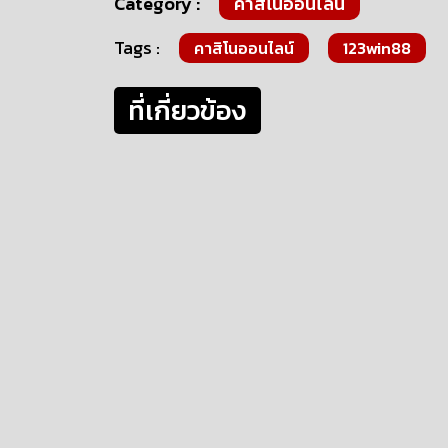
Category :
คาสิโนออนไลน์
Tags :
คาสิโนออนไลน์
123win88
ที่เกี่ยวข้อง