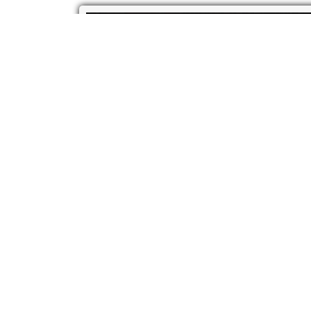
แนวทาง แทงบอลออนไลน์ สำหรับผู้
โพสเมื่อ : 2026-08-08
ผู้เข้าชม : 4
ทางเว็บไซต์ผู้ให้บริการขอแนะนำแนวทาง แท
บอลออนไลน์ เบื้องต้นที่มือใหม่ทุกท่าน
สามารถทำความเข้าใจและนำไปปรับใช้ได้
อย่างง่า
อ่านต่อ...