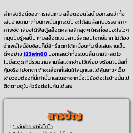
สำหรับข้อดีของการเล่นเกม สล็อตออนไลน์ บอกเลยว่าทั้ง
ลิ้ง
เล่นง่ายเหมาะกับนักพนันทุกระดับ จะได้สัมผัสกับบรรยากาศ
รับ
ภาพชัด เสียงได้ฟีลตู้สล็อตคลาสสิกสุดๆ ใครที่ชอบอะไรไวๆ
ทรัพย์
หมุนปุ๊บรู้ผลปั๊บ เกมสล็อตแบบสามรีลตอบโจทย์มาก ไม่ต้อง
จำเพย์ไลน์ซับซ้อนก็มีสิทธิ์แตกได้เหมือนกัน ยิ่งเล่นผ่านเว็บ
ดีๆอย่าง
123win88
บอกเลยว่าทั้งระบบลื่น เกมโหลดไว
ไม่มีสะดุด ที่นี่รวมเกมสามรีลแตกง่ายไว้เพียบ พร้อมโบนัสที่
ติดต่อ
คุ้มจริง ไม่จกตา ถ้าจะเลือกที่เล่นให้สนุกและได้ลุ้นยาวๆเว็บ
เดียวจบต้องที่นี่เท่านั้น และนอกจากนี้จะมีข้อดีอะไรบ้างนั้นไป
ติดตามดูในหัวข้อต่อไปกันได้เลย
1. เล่นง่าย เข้าใจได้ไว