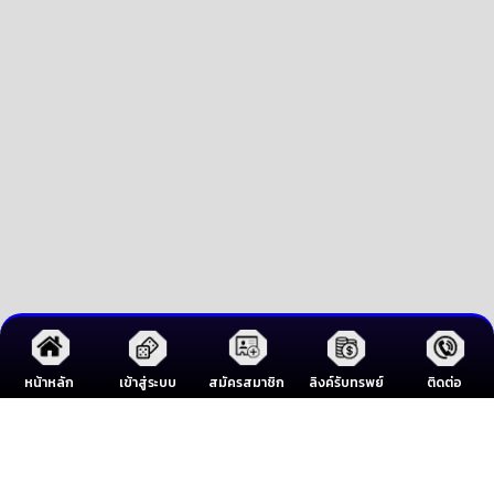
หน้าหลัก
เข้าสู่ระบบ
สมัครสมาชิก
ลิงค์รับทรพย์
ติดต่อ