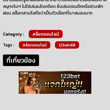
สนุกจริงๆ ไม่ใช่เล่นแล้วเครียด ยิ่งเล่นตอนดึกหรือช่วงพัก
ผ่อน สล็อตสามรีลถือว่าเป็นตัวเลือกที่เบาสมองมาก
Category :
สล็อตออนไลน์
Tags :
สล็อตออนไลน์
123win88
ที่เกี่ยวข้อง