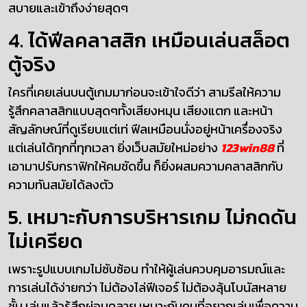
สบายและเข้าถึงง่ายสุดๆ
4. ได้ฟีลคลาสสิก เหมือนเล่นสล็อต
ตู้จริง
ใครที่เคยเล่นบนตู้เกมมาก่อนจะเข้าใจดีว่า สามรีลให้ความ
รู้สึกคลาสสิกแบบสุดๆทั้งเสียงหมุน เสียงแตก และหน้า
สัญลักษณ์ที่ดูเรียบแต่เท่ ฟีลเหมือนนั่งอยู่หน้าเครื่องจริง
แต่เล่นได้ทุกที่ทุกเวลา ยิ่งเว็บสมัยใหม่อย่าง
123win88
ที่
เอามาปรับกราฟิกให้คมชัดขึ้น ก็ยิ่งผสมความคลาสสิกกับ
ความทันสมัยได้ลงตัว
5. เหมาะกับการบริหารเกม ไม่กดดัน
ไม่เครียด
เพราะรูปแบบเกมไม่ซับซ้อน ทำให้ผู้เล่นควบคุมอารมณ์และ
การเล่นได้ง่ายกว่า ไม่ต้องไล่ฟีเจอร์ ไม่ต้องลุ้นโบนัสหลาย
ชั้น เล่นแล้วรู้สึกผ่อนคลาย เหมาะกับคนที่อยากเล่นเพื่อความ