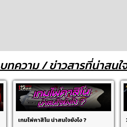
บทความ / ข่าวสารที่น่าสนใ
เกมไพ่คาสิโน น่าสนใจยังไง ?