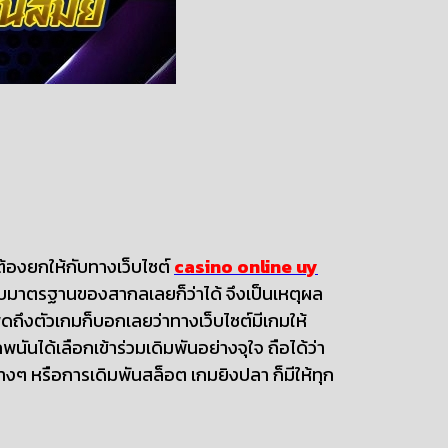
ต้องยกให้กับทางเว็บไซต์
casino online uy
ดับมาตรฐานของสากลเลยก็ว่าได้ จึงเป็นเหตุผล
ดถึงตัวเกมก็บอกเลยว่าทางเว็บไซต์มีเกมให้
นได้เลือกเข้าร่วมเดิมพันอย่างจุใจ ถือได้ว่า
่างๆ หรือการเดิมพันสล็อต เกมยิงปลา ก็มีให้ทุก