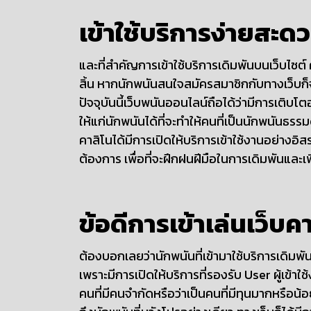
เข้าใช้บริการง่ายสะด
และที่สำคัญการเข้าใช้บริการเดิมพันบนเว็บไซต์ 
สิ้น หากนักพนันสนใจสมัครสมาชิกกับทางเว็บก็จ
ปัจจุบันนี้เว็บพนันออนไลน์ถือได้ว่ามีการเต
ให้แก่นักพนันได้ที่จะทำให้คนที่เป็นนักพนันธร
คาสิโนได้มีการเปิดให้บริการเข้าใช้งานอย่าง
ต้องการ เพื่อที่จะฝึกฝนฝีมือในการเดิมพันและเ
ข้อดีการเข้าเล่นเว็บ
ต้องบอกเลยว่านักพนันที่เข้ามาใช้บริการเดิมพั
เพราะมีการเปิดให้บริการที่รองรับ User ผู้เข้
คนที่มีคนจำกัดหรือว่าเป็นคนที่มีทุนมากหรือน้อย