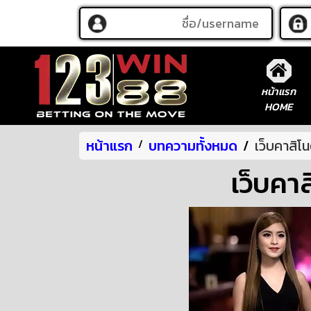
หน้าแรก
HOME
หน้าแรก
บทความทั้งหมด
เว็บคาสิโน
เว็บคา