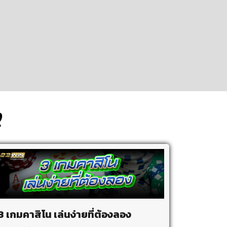
จ
3 เกมคาสิโน เล่นง่ายที่ต้องลอง