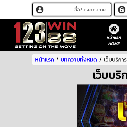
หน้าแรก
HOME
หน้าแรก
บทความทั้งหมด
เว็บบริกา
เว็บบร