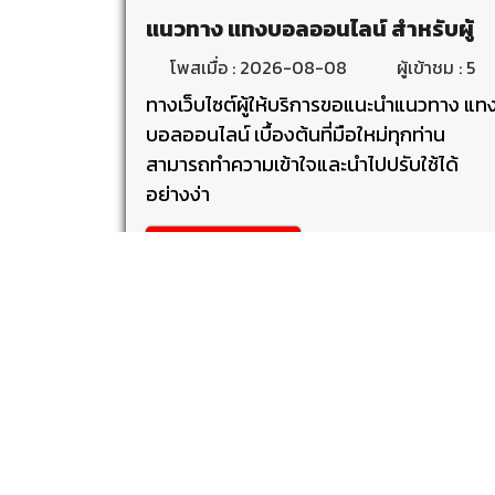
แนวทาง แทงบอลออนไลน์ สำหรับผู้
โพสเมื่อ : 2026-08-08
ผู้เข้าชม : 5
ทางเว็บไซต์ผู้ให้บริการขอแนะนำแนวทาง แท
บอลออนไลน์ เบื้องต้นที่มือใหม่ทุกท่าน
สามารถทำความเข้าใจและนำไปปรับใช้ได้
อย่างง่า
อ่านต่อ...
123w
ครบวงจ
ด้านกา
รองรั