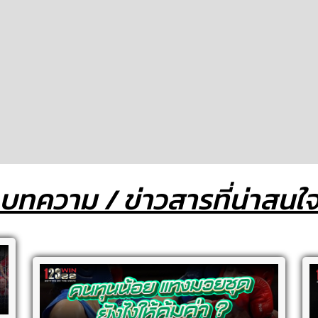
บทความ / ข่าวสารที่น่าสนใ