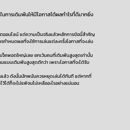
ในการเดิมพันให้มีโอกาสได้ผลกำไรที่ดีมากยิ่ง
็อตออนไลน์ แต่ความเป็นจริงแล้วหลักการข้อนี้สำคัญ
การกำหนดผลที่จะใช้การเล่นแต่ละครั้งโอกาสที่จะเล่น
แจ็คพอตใหญ่เลย ยกเว้นคนที่เดิมพันสูงสุดเท่านั้น
กมแบบเดิมพันสูงสุดดีกว่า เพราะโอกาสที่จะได้รับ
้ว ดังนั้นนักพนันควรหยุดเล่นได้ทันที แต่หากที่
าไว้ได้ก็จะไม่แพ้จนไม่เหลืออะไรอย่างแน่นอน