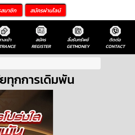
รสมาชิก
สมัครผ่านไลน์
างเข้า
สมัคร
ลิ้งรับทรัพย์
ติดต่อ
TRANCE
REGISTER
GETMONEY
CONTACT
ยทุกการเดิมพัน