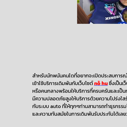
สำหรับนักพนันคนใดที่อยากจะเปิดประสบการณ์
เข้าใช้บริการเดิมพันกับเว็บไซต์
n
ỗ
hu
ซึ่งเป็นเ
หรือคนกลางพร้อมให้บริการที่ครบครันและเป็นทา
มีความปลอดภัยสูงให้บริการด้วยความโปร่งใสรั
กับระบบ auto ที่ให้ทุกๆท่านสามารถทำธุรกรรม
และความทันสมัยในการเดิมพันรับประกันได้เลยว่า