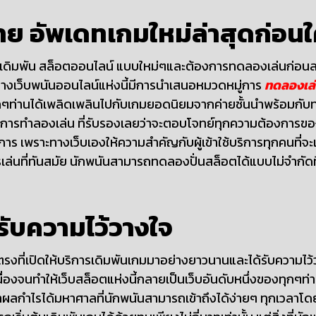
าย อัพเดทเกมใหม่ล่าสุดก่อน
ิมพัน สล็อตออนไลน์ แบบใหม่ๆและต้องการทดลองเล่นก่อนลงทุ
ะทางเว็บพนันออนไลน์แห่งนี้มีการนำเสนอหมวดหมู่การ
ทดลองเล่
ทุกๆท่านได้เพลิดเพลินไปกับเกมยอดนิยมจากค่ายชั้นนำพร้อมกับ
ช้ในการทำลองเล่น ที่รับรองเลยว่าจะตอบโจทย์ทุกความต้องการของ
องการ เพราะทางเว็บเองให้ความสำคัญกับผู้เข้าใช้บริการทุกคนท
นที่ทันสมัย นักพนันสามารถทดลองปั่นสล็อตได้แบบไม่จำกัดที่จ
้รับความไว้วางใจ
ตรงที่เปิดให้บริการเดิมพันเกมมาอย่างยาวนานและได้รับความไว้วาง
่องจนทำให้เว็บสล็อตแห่งนี้กลายเป็นเว็บอันดับหนึ่งของทุกๆท่านด้
ลกำไรได้มหาศาลที่นักพนันสามารถเข้าถึงได้ง่ายๆ ทุกเวลาโดยเริ