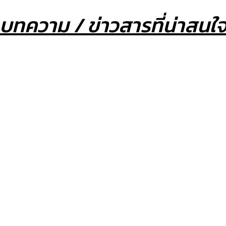
บทความ / ข่าวสารที่น่าสนใ
เกมไพ่คาสิโน น่าสนใจยังไง ?
โพสเมื่อ : 2026-08-07
ผู้เข้าชม : 19
เกมไพ่คาสิโน หนึ่งในรูปแบบที่มีความน่าสนใจ
หลากหลายมากมาย จึงกลายเป็นหนึ่งในตัว
เลือกการเดิมพันที่หลายคนชื่นชอบ
อ่านต่อ...