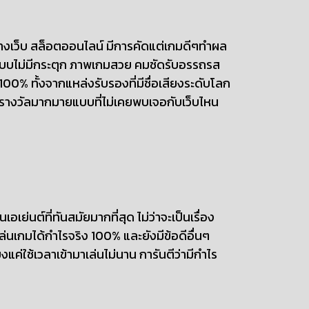
างเว็บ สล็อตออนไลน์ มีการคัดแต่เกมดีๆทำผล
ได้แบบไม่มีกระตุก ภาพเกมสวย คมชัดรับอรรถรส
0% ทั้งจากแหล่งรับรองที่มีชื่อเสียงระดับโลก
 และรางวัลมากมายแบบที่ไม่เคยพบเจอกับเว็บไหน
เย่นต์ที่ทันสมัยมากที่สุด ไม่ว่าจะเป็นเรื่อง
ล่นเกมได้กำไรจริง 100% และยังมีข้อดีอื่นๆ
แค่ใช้เวลาเข้ามาเล่นไม่นาน การันตีว่ามีกำไร