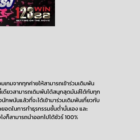
มเกมจากทุกค่ายให้สามารถเข้าร่วมเดิมพัน
่เดียวสามารถเดิมพันได้สนุกสุดมันส์ได้กับทุก
ักพนันแล้วที่จะได้เข้ามาร่วมเดิมพันเกี่ยวกับ
ำหนดยอดในการทำธุรกรรมขั้นต่ำนั่นเอง และ
ังไงก็สามารถนำออกไปได้ชัวร์ 100%