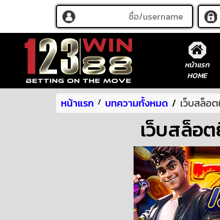
หน้าแรก
HOME
หน้าแรก
บทความทั้งหมด
เว็บสล็อต
เว็บสล็อต