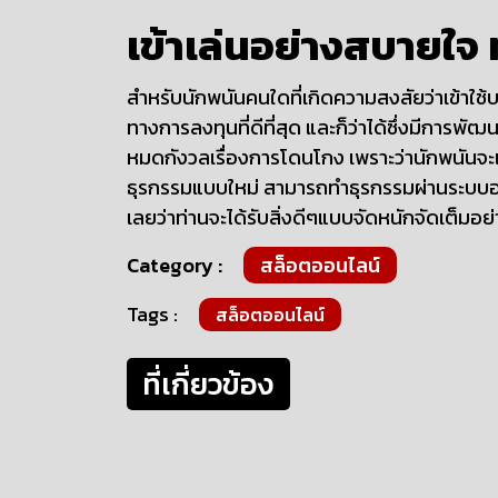
เข้าเล่นอย่างสบายใจ ท
สำหรับนักพนันคนใดที่เกิดความสงสัยว่าเข้าใช้บ
ทางการลงทุนที่ดีที่สุด และก็ว่าได้ซึ่งมีการ
หมดกังวลเรื่องการโดนโกง เพราะว่านักพนันจะเล
ธุรกรรมแบบใหม่ สามารถทำธุรกรรมผ่านระบบออโต้
เลยว่าท่านจะได้รับสิ่งดีๆแบบจัดหนักจัดเต็มอ
Category :
สล็อตออนไลน์
Tags :
สล็อตออนไลน์
ที่เกี่ยวข้อง