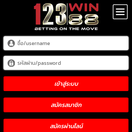
หน้า
แรก
คา
สิโน
เข้าสู่ระบบ
สมัครสมาชิก
หวย
สมัครผ่านไลน์