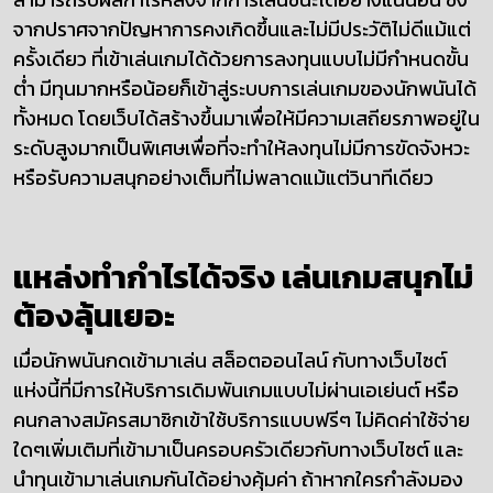
จากปราศจากปัญหาการคงเกิดขึ้นและไม่มีประวัติไม่ดีแม้แต่
ครั้งเดียว ที่เข้าเล่นเกมได้ด้วยการลงทุนแบบไม่มีกำหนดขั้น
ต่ำ มีทุนมากหรือน้อยก็เข้าสู่ระบบการเล่นเกมของนักพนันได้
ทั้งหมด โดยเว็บได้สร้างขึ้นมาเพื่อให้มีความเสถียรภาพอยู่ใน
ระดับสูงมากเป็นพิเศษเพื่อที่จะทำให้ลงทุนไม่มีการขัดจังหวะ
หรือรับความสนุกอย่างเต็มที่ไม่พลาดแม้แต่วินาทีเดียว
แหล่งทำกำไรได้จริง เล่นเกมสนุกไม่
ต้องลุ้นเยอะ
เมื่อนักพนันกดเข้ามาเล่น สล็อตออนไลน์ กับทางเว็บไซต์
แห่งนี้ที่มีการให้บริการเดิมพันเกมแบบไม่ผ่านเอเย่นต์ หรือ
คนกลางสมัครสมาชิกเข้าใช้บริการแบบฟรีๆ ไม่คิดค่าใช้จ่าย
ใดๆเพิ่มเติมที่เข้ามาเป็นครอบครัวเดียวกับทางเว็บไซต์ และ
นำทุนเข้ามาเล่นเกมกันได้อย่างคุ้มค่า ถ้าหากใครกำลังมอง