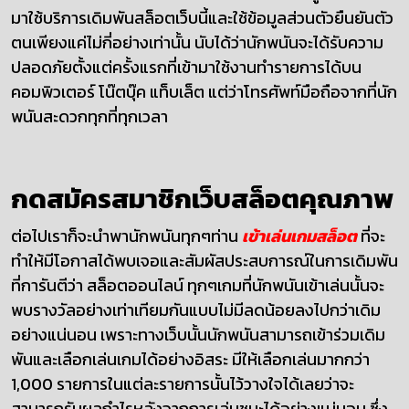
มาใช้บริการเดิมพันสล็อตเว็บนี้และใช้ข้อมูลส่วนตัวยืนยันตัว
ตนเพียงแค่ไม่กี่อย่างเท่านั้น นับได้ว่านักพนันจะได้รับความ
ปลอดภัยตั้งแต่ครั้งแรกที่เข้ามาใช้งานทำรายการได้บน
คอมพิวเตอร์ โน๊ตบุ๊ค แท็บเล็ต แต่ว่าโทรศัพท์มือถือจากที่นัก
พนันสะดวกทุกที่ทุกเวลา
กดสมัครสมาชิกเว็บสล็อตคุณภาพ
ต่อไปเราก็จะนำพานักพนันทุกๆท่าน
เข้าเล่นเกมสล็อต
ที่จะ
ทำให้มีโอกาสได้พบเจอและสัมผัสประสบการณ์ในการเดิมพัน
ที่การันตีว่า สล็อตออนไลน์ ทุกๆเกมที่นักพนันเข้าเล่นนั้นจะ
พบรางวัลอย่างเท่าเทียมกันแบบไม่มีลดน้อยลงไปกว่าเดิม
อย่างแน่นอน เพราะทางเว็บนั้นนักพนันสามารถเข้าร่วมเดิม
พันและเลือกเล่นเกมได้อย่างอิสระ มีให้เลือกเล่นมากกว่า
1,000 รายการในแต่ละรายการนั้นไว้วางใจได้เลยว่าจะ
สามารถรับผลกำไรหลังจากการเล่นชนะได้อย่างแน่นอน ซึ่ง