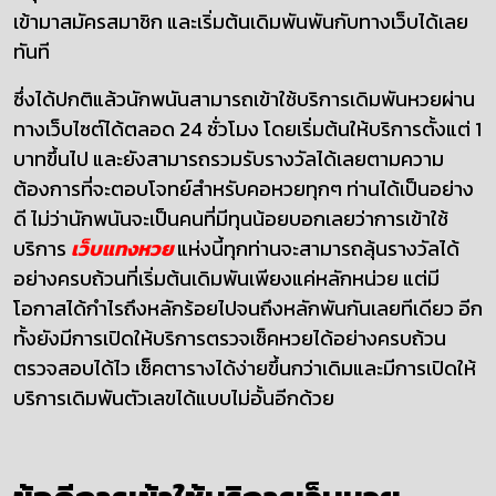
เข้ามาสมัครสมาชิก และเริ่มต้นเดิมพันพันกับทางเว็บได้เลย
ทันที
ซึ่งได้ปกติแล้วนักพนันสามารถเข้าใช้บริการเดิมพันหวยผ่าน
ทางเว็บไซต์ได้ตลอด 24 ชั่วโมง โดยเริ่มต้นให้บริการตั้งแต่ 1
บาทขึ้นไป และยังสามารถรวมรับรางวัลได้เลยตามความ
ต้องการที่จะตอบโจทย์สำหรับคอหวยทุกๆ ท่านได้เป็นอย่าง
ดี ไม่ว่านักพนันจะเป็นคนที่มีทุนน้อยบอกเลยว่าการเข้าใช้
บริการ
เว็บแทงหวย
แห่งนี้ทุกท่านจะสามารถลุ้นรางวัลได้
อย่างครบถ้วนที่เริ่มต้นเดิมพันเพียงแค่หลักหน่วย แต่มี
โอกาสได้กำไรถึงหลักร้อยไปจนถึงหลักพันกันเลยทีเดียว อีก
ทั้งยังมีการเปิดให้บริการตรวจเช็คหวยได้อย่างครบถ้วน
ตรวจสอบได้ไว เช็คตารางได้ง่ายขึ้นกว่าเดิมและมีการเปิดให้
บริการเดิมพันตัวเลขได้แบบไม่อั้นอีกด้วย