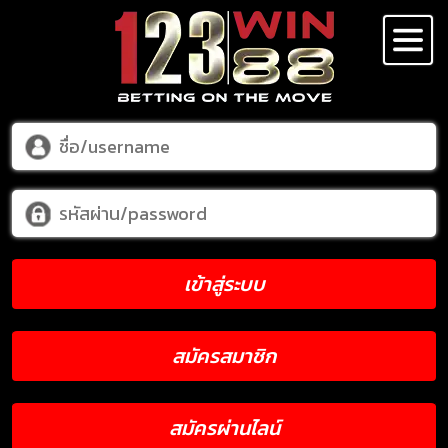
หน้า
แรก
คา
สิโน
เข้าสู่ระบบ
สมัครสมาชิก
หวย
สมัครผ่านไลน์