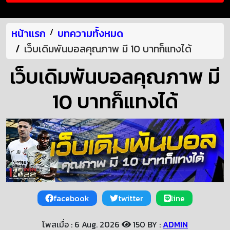
สล็อต
หน้าแรก
บทความทั้งหมด
เว็บเดิมพันบอลคุณภาพ มี 10 บาทก็แทงได้
เว็บเดิมพันบอลคุณภาพ มี
กีฬา
10 บาทก็แทงได้
ทาง
เข้า
facebook
twitter
line
สมัคร
โพสเมื่อ : 6 Aug. 2026
150
BY :
ADMIN