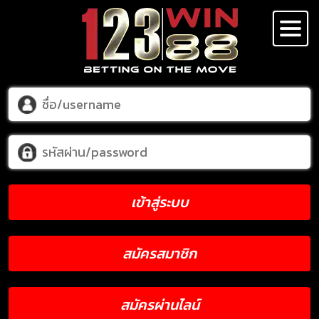
หน้า
แรก
คา
สิโน
เข้าสู่ระบบ
สมัครสมาชิก
หวย
สมัครผ่านไลน์