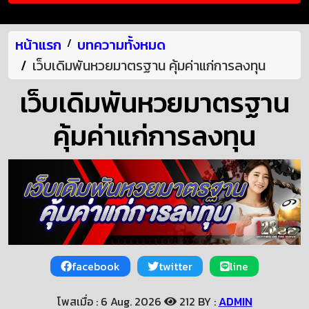
สล็อต
หน้าแรก
บทความทั้งหมด
เว็บเดิมพันหวยมาตรฐาน คุ้มค่าแก่การลงทุน
เว็บเดิมพันหวยมาตรฐาน
กีฬา
คุ้มค่าแก่การลงทุน
ทาง
เข้า
facebook
twitter
line
สมัคร
โพสเมื่อ : 6 Aug. 2026
212
BY :
ADMIN