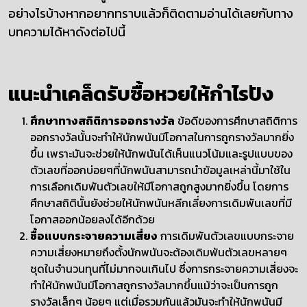
อย่างไรบ้างหากอยากทราบแล้วก็ติดตามอ่านได้เลยกับทาง
บทความได้หาดังต่อไปนี้
แนะนำเคล็ดรับซื้อหวยให้กำไรปัง
ศึกษาทางสถิติการออกรางวัล
ข้อดีของการศึกษาสถิติการ
ออกรางวัลนั้นจะทำให้นักพนันมีโอกาสในการถูกรางวัลมากยิ่ง
ขึ้น เพราะมันจะช่วยให้นักพนันได้เห็นแนวโน้มและรูปแบบของ
ตัวเลขที่ออกบ่อยๆที่นักพนันสามารถนำข้อมูลเหล่านี้มาใช้ใน
การเลือกเดิมพันตัวเลขให้มีโอกาสถูกสูงมากยิ่งขึ้น โดยการ
ศึกษาสถิตินั้นยังช่วยให้นักพนันหลีกเลี่ยงการเดิมพันเลขที่มี
โอกาสออกน้อยลงได้อีกด้วย
ซื้อแบบกระจายความเสี่ยง
การเดิมพันตัวเลขแบบกระจาย
ความเสี่ยงหมายถึงตั้งนักพนันจะต้องเดิมพันตัวเลขหลายๆ
ชุดในจำนวนทุนที่ไม่มากจนเกินไป ซึ่งการกระจายความเสี่ยงจะ
ทำให้นักพนันมีโอกาสถูกรางวัลมากขึ้นแม้ว่าจะเป็นการถูก
รางวัลเล็กๆ น้อยๆ แต่เมื่อรวมกันแล้วมันจะทำให้นักพนันมี