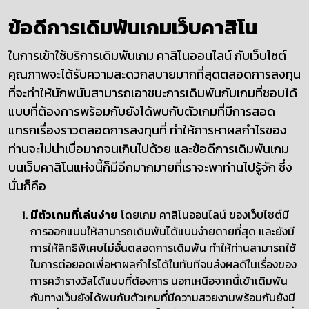
ข้อดีการเดิมพันเกมเว็บคาสิโน
ในการเข้าใช้บริการเดิมพันเกม คาสิโนออนไลน์ กับเว็บไซต์
คุณภาพจะได้รับความสะดวกสบายมากที่สุดตลอดการลงทุน
ที่จะทำให้นักพนันสามารถเอาชนะการเดิมพันกับเกมที่ชอบได้
แบบที่ต้องการพร้อมกับยังได้พบกับตัวเกมที่มีการสอด
แทรกเรื่องราวตลอดการลงทุนที่ ทำให้การหาผลกำไรของ
ท่านจะไม่น่าเบื่อมากจนเกินไปด้วย และข้อดีการเดิมพันเกม
บนเว็บคาสิโนแห่งนี้ก็มีอีกมากมายที่เราจะพาท่านไปรู้จัก ซึ่ง
นั่นก็คือ
มีตัวเกมที่เล่นง่าย
โดยเกม คาสิโนออนไลน์ ของเว็บไซต์มี
การออกแบบให้สามารถเดิมพันได้แบบง่ายดายที่สุด และยังมี
การให้สิทธิพิเศษไม่อั้นตลอดการเดิมพัน ทำให้ท่านสามารถใช้
ในการต่อยอดเพื่อหาผลกำไรได้ในทันทีจนส่งผลดีในเรื่องของ
การคว้ารางวัลได้แบบที่ต้องการ นอกเหนือจากนี้เข้าเดิมพัน
กับทางเว็บยังได้พบกับตัวเกมที่มีความสวยงามพร้อมกับยังมี