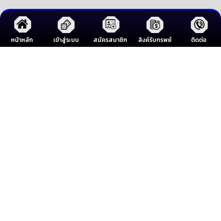
หน้าหลัก
เข้าสู่ระบบ
สมัครสมาชิก
ลิงค์รับทรพย์
ติดต่อ