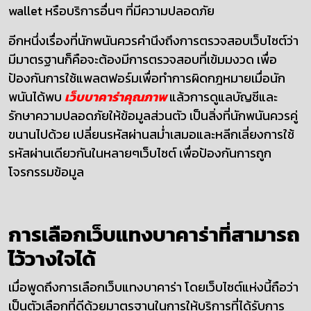
wallet หรือบริการอื่นๆ ที่มีความปลอดภัย
อีกหนึ่งเรื่องที่นักพนันควรคำนึงถึงการตรวจสอบเว็บไซต์ว่า
มีมาตรฐานก็คือจะต้องมีการตรวจสอบที่เข้มมงวด เพื่อ
ป้องกันการใช้แพลตฟอร์มเพื่อทำการผิดกฎหมายเมื่อนัก
พนันได้พบ
เว็บบาคาร่าคุณภาพ
แล้วการดูแลบัญชีและ
รักษาความปลอดภัยให้ข้อมูลส่วนตัว เป็นสิ่งที่นักพนันควรคู่
ขนานไปด้วย เปลี่ยนรหัสผ่านสม่ำเสมอและหลีกเลี่ยงการใช้
รหัสผ่านเดียวกันในหลายๆเว็บไซต์ เพื่อป้องกันการถูก
โจรกรรมข้อมูล
การเลือกเว็บแทงบาคาร่าที่สามารถ
ไว้วางใจได้
เมื่อพูดถึงการเลือกเว็บแทงบาคาร่า โดยเว็บไซต์แห่งนี้ถือว่า
เป็นตัวเลือกที่ดีด้วยมาตรฐานในการให้บริการที่ได้รับการ