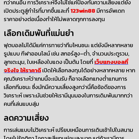
กว่าคนอื่น การวิเคราะห์จึงไม่ใช่แค่ป้องกันความเสี่ยงแต่ยัง
เปิดประตูสู่กำไรที่มากขึ้นและที่
123win88
มีการอัพเดท
ราคาอย่างต่อเนื่องทำให้ไม่พลาดทุกการลงทุน
เลือกเดิมพันที่แม่นยำ
ฟุตบอลไม่ได้มีแค่การทายว่าทีมไหนชนะ แต่ยังมีหลากหลาย
รูปแบบ กีฬาออนไลน์ เช่น สกอร์สูง–ต่ำ, จำนวนประตูรวม,
ลูกเตะมุม, ใบเหลืองใบแดง เป็นต้น โดยที่
เว็บแทงบอลที่
จริงใจ ให้ราคาดี
เปิดให้เลือกลงทุนได้อย่างหลากหลาย หาก
คุณวิเคราะห์ว่าเกมนี้จะเน้นรับ ก็อาจเลือกแทงต่ำแทนการ
เลือกทีมชนะ ซึ่งมักมีความเสี่ยงสูงกว่านี่คือข้อดีของการ
วิเคราะห์ เพราะมันช่วยให้เรามีมุมมองในการเดิมพันมากกว่า
คนที่เล่นแบบสุ่ม
ลดความเสี่ยง
การเล่นแบบไม่วิเคราะห์ เปรียบเหมือนการเดินเข้าไปในสนาม
โดยไม่รู้กติกา โอกาสเสียทุนย่อมสูงมาก แต่ถ้าเรามีการ