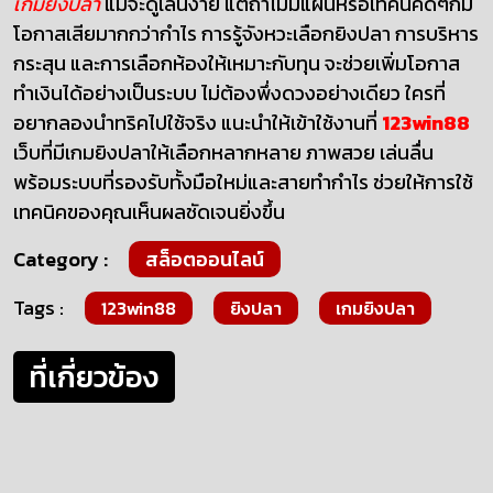
เกมยิงปลา
แม้จะดูเล่นง่าย แต่ถ้าไม่มีแผนหรือเทคนิคดีๆก็มี
โอกาสเสียมากกว่ากำไร การรู้จังหวะเลือกยิงปลา การบริหาร
กระสุน และการเลือกห้องให้เหมาะกับทุน จะช่วยเพิ่มโอกาส
ทำเงินได้อย่างเป็นระบบ ไม่ต้องพึ่งดวงอย่างเดียว ใครที่
อยากลองนำทริคไปใช้จริง แนะนำให้เข้าใช้งานที่
123win88
เว็บที่มีเกมยิงปลาให้เลือกหลากหลาย ภาพสวย เล่นลื่น
พร้อมระบบที่รองรับทั้งมือใหม่และสายทำกำไร ช่วยให้การใช้
เทคนิคของคุณเห็นผลชัดเจนยิ่งขึ้น
Category :
สล็อตออนไลน์
Tags :
123win88
ยิงปลา
เกมยิงปลา
ที่เกี่ยวข้อง