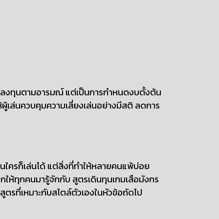
รือลงทุนตามอารมณ์ แต่เป็นการกำหนดงบตั้งต้น
้ผู้เล่นควบคุมความเสี่ยงเล่นอย่างมีสติ ลดการ
นใครก็เล่นได้ แต่สิ่งที่ทำให้หลายคนแพ้บ่อย
ากให้ทุกคนมารู้จักกับ สูตรเดินทุนเกมเสือมังกร
กสูตรที่เหมาะกับสไตล์ตัวเองในหัวข้อถัดไป