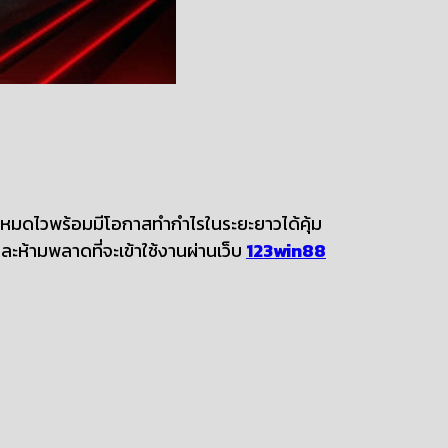
่ให้หมดไวพร้อมมีโอกาสทำกำไรในระยะยาวได้คุ้ม
ละห้ามพลาดที่จะเข้าใช้งานผ่านเว็บ
123win88