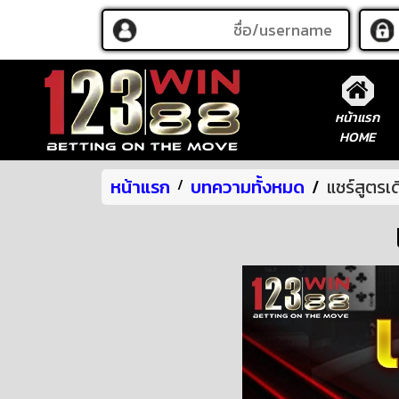
หน้าแรก
HOME
หน้าแรก
บทความทั้งหมด
แชร์สูตรเ