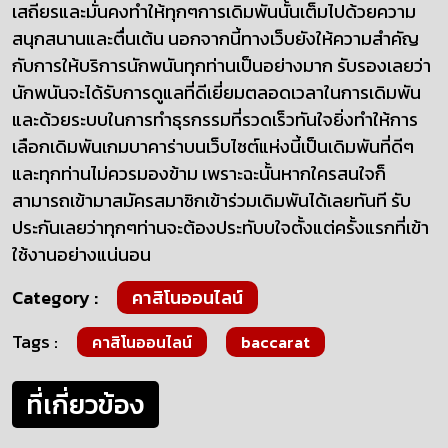
เสถียรและมั่นคงทำให้ทุกๆการเดิมพันนั้นเต็มไปด้วยความ
สนุกสนานและตื่นเต้น นอกจากนี้ทางเว็บยังให้ความสำคัญ
กับการให้บริการนักพนันทุกท่านเป็นอย่างมาก รับรองเลยว่า
นักพนันจะได้รับการดูแลที่ดีเยี่ยมตลอดเวลาในการเดิมพัน
และด้วยระบบในการทำธุรกรรมที่รวดเร็วทันใจยิ่งทำให้การ
เลือกเดิมพันเกมบาคาร่าบนเว็บไซต์แห่งนี้เป็นเดิมพันที่ดีๆ
และทุกท่านไม่ควรมองข้าม เพราะฉะนั้นหากใครสนใจก็
สามารถเข้ามาสมัครสมาชิกเข้าร่วมเดิมพันได้เลยทันที รับ
ประกันเลยว่าทุกๆท่านจะต้องประทับบใจตั้งแต่ครั้งแรกที่เข้า
ใช้งานอย่างแน่นอน
Category :
คาสิโนออนไลน์
Tags :
คาสิโนออนไลน์
baccarat
ที่เกี่ยวข้อง