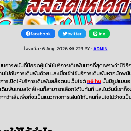
facebook
twitter
line
โพสเมื่อ : 6 Aug. 2026
223
BY :
ADMIN
การพนันที่มียอดผู้เข้าใช้บริการเดิมพันมากที่สุดเพราะว่ามีวิธ
นานไปกับการเดิมพันด้วย และเมื่อเข้าใช้บริการเดิมพันหากนักพนั
การเปิดให้บริการเดิมพันสล็อตบนเว็บไซต์
n
ỗ
hu
นั้นมีรูปแบบอ
ารเดิมพันเกมสไตล์ไหนก็สามารถเลือกได้ในทันที และในวันนี้เราก็จ
กกว่าเสียเพื่อที่จะเป็นแนวทางการเล่นให้กับคนที่สนใจไม่ว่าจะเ