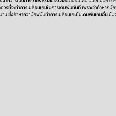
องจากว่าระบบการจ่ายรางวัลของ สล็อตออนไลน์ นั้นจะเป็นการส่งผู้
็ควรที่จะทำการเปลี่ยนเกมในการเดิมพันทันที เพราะว่าถ้าหากนั
ลานาน ซึ่งถ้าหากว่านักพนันทำการเปลี่ยนเกมไปเดิมพันเกมอื่น ม