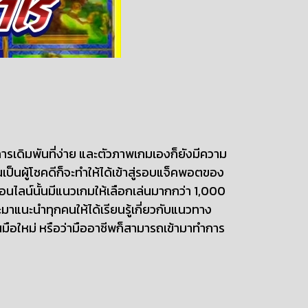
ีการเดิมพันที่ง่าย และตัวภาพเกมเองก็ยังมีความ
นเป็นผู้โชคดีก็จะทำให้ได้เข้าสู่รอบแจ็คพอตของ
อนไลน์นั้นมีแนวเกมให้เลือกเล่นมากกว่า 1,000
ะมาแนะนำทุกคนให้ได้เรียนรู้เกี่ยวกับแนวทาง
ป็นมือใหม่ หรือว่ามืออาชีพก็สามารถเข้ามาทำการ