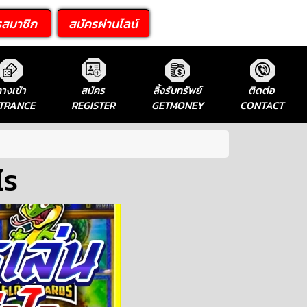
รสมาชิก
สมัครผ่านไลน์
างเข้า
สมัคร
ลิ้งรับทรัพย์
ติดต่อ
TRANCE
REGISTER
GETMONEY
CONTACT
ไร