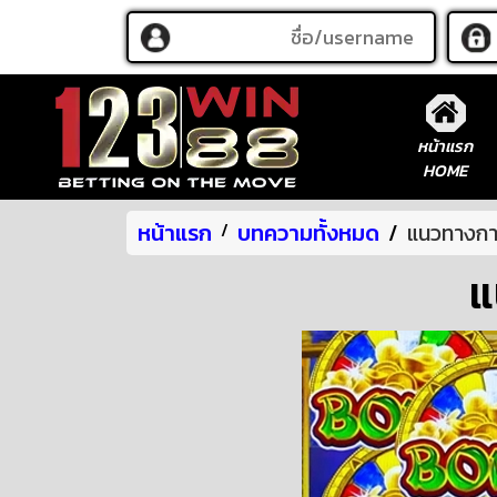
หน้าแรก
HOME
หน้าแรก
บทความทั้งหมด
แนวทางการ
แ