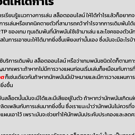
ตให้ได้กำไร
ารเรียนรู้แนวทางการเล่น สล็อตออนไลน์ ให้ได้กำไรแล้วก็อยากจ
ตรในการเล่นหรือเทคนิคตายตัวที่สามารถคว้ากำไรจากการเดิมพันได
า RTP ของเกม ทุนเดิมพันที่นักพนันใช้เข้ามาเล่น และโชคของตัวนั
ในการเอาชนะให้ได้มากยิ่งขึ้นเพียงเท่านั้นเอง ซึ่งมันจะมีอะไ
้าใช้บริการเดิมพัน สล็อตออนไลน์ หรือว่าเกมพนันชนิดใดก็ตา
สำคัญมากเพราะถ้าหากไม่มีการวางแผนก่อนเริ่มเล่นก็เหมือนกับการ
อต
ก็เช่นเดียวกันถ้าหากนักพนันมีเป้าหมายและมีการวางแผนการเด
่งขึ้น
นสล็อตนั้นมันจะมีได้และมีเสียอยู่ในตัว ถ้าหากว่านักพนันเกิดเ
เพลิดเพลินกับการเล่นมากยิ่งขึ้น ซึ่งเราแนะนำว่านักพนันไม่ควร
งแผนเอาไว้ เพราะมันจะช่วยทำให้นักพนันประคับประคองและลดควา