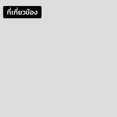
ที่เกี่ยวข้อง