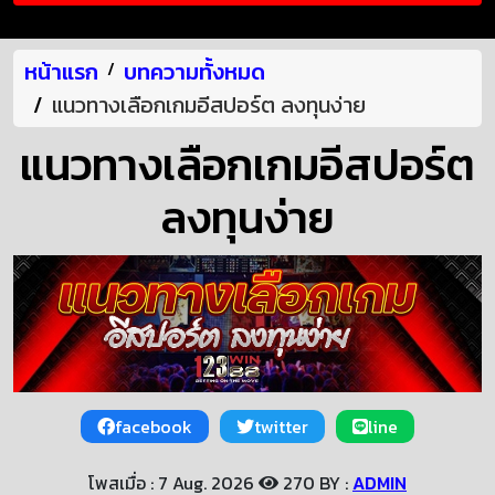
สล็อต
หน้าแรก
บทความทั้งหมด
แนวทางเลือกเกมอีสปอร์ต ลงทุนง่าย
แนวทางเลือกเกมอีสปอร์ต
กีฬา
ลงทุนง่าย
ทาง
เข้า
facebook
twitter
line
สมัคร
โพสเมื่อ : 7 Aug. 2026
270
BY :
ADMIN