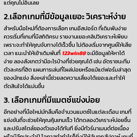
แต่คุณไม่อินเลย
2.เลือกเกมที่มีข้อมูลเยอะ วิเคราะห์ง่าย
สำหรับมือใหม่ที่ต้องการเลือก เกมอีสปอร์ต ที่เดิมพันง่าย
ควรเริ่มที่เกมที่มีสถิติครบ รายงานเยอะคลิปวิเคราะห์เพียบ
เพราะจะทำให้คุณจับทางได้เร็วขึ้น ไม่ต้องเริ่มจากศูนย์ให้เสีย
เวลา แนะนำให้เข้าเดิมพันที่
123win88
จะมีข้อมูลให้หาได้
ง่าย ลองสังเกตว่ามีอะไรบ้างที่ช่วยคุณได้ เช่น อัตราชนะทีม
ตัวละครที่ฮิต แผนการเล่นที่โผล่บ่อยหรือแม้แต่ฟอร์มล่าสุด
ของนักแข่ง สิ่งเหล่านี้ช่วยลดความเสี่ยงได้เยอะและทำให้
ตัดสินใจได้แม่นขึ้น
3. เลือกเกมที่มีแมตช์แข่งบ่อย
อีกอย่างที่มือใหม่มักลืมคือจำนวนแมตช์ในแต่ละเดือน เกมที่
แข่งขันถี่จะช่วยให้คุณคุ้นเกมเร็ว ได้ทดลองวิเคราะห์บ่อยขึ้น
และปรับสไตล์ของตัวเองได้ทันที ยิ่งมีทัวร์นาเมนต์ต่อเนื่อง
หรือมีลีกประจำปี โอกาสทำกำไรก็ยิ่งมีให้ลุ้นทุกสัปดาห์ เกมที่