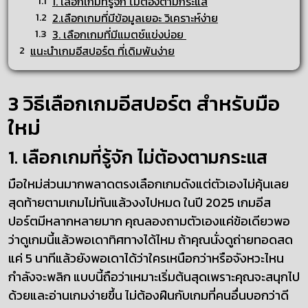
1. เลือกเกมที่รู้จัก ไม่ต้องตามกระแส
2.เลือกเกมที่มีข้อมูลเยอะ วิเคราะห์ง่าย
3. เลือกเกมที่มีแมตช์แข่งบ่อย
แนะนำเกมอีสปอร์ต ที่เดิมพันง่าย
3 วิธีเลือกเกมอีสปอร์ต สำหรับมือ
ใหม่
1. เลือกเกมที่รู้จัก ไม่ต้องตามกระแส
มือใหม่ส่วนมากพลาดตรงเลือกเกมดังแต่ตัวเองไม่คุ้นเลย
สุดท้ายตามเกมไม่ทันแล้วงงไปหมด ในปี 2025 เกมอีส
ปอร์ตมีหลากหลายมาก คุณลองถามตัวเองแค่ข้อเดียวพอ
ว่าดูเกมนี้แล้วพอเดาทิศทางได้ไหม ถ้าคุณนั่งดูถ่ายทอดสด
แค่ 5 นาทีแล้วยังพอเดาได้ว่าใครเหนือกว่าหรือจังหวะไหน
กำลังจะพลิก แบบนี้ถือว่าเหมาะเริ่มต้นสุดเพราะคุณจะสนุกไป
ด้วยและอ่านเกมง่ายขึ้น ไม่ต้องฝืนกับเกมที่คนอื่นบอกว่าดี