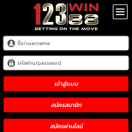
หน้า
แรก
คา
สิโน
เข้าสู่ระบบ
สมัครสมาชิก
หวย
สมัครผ่านไลน์