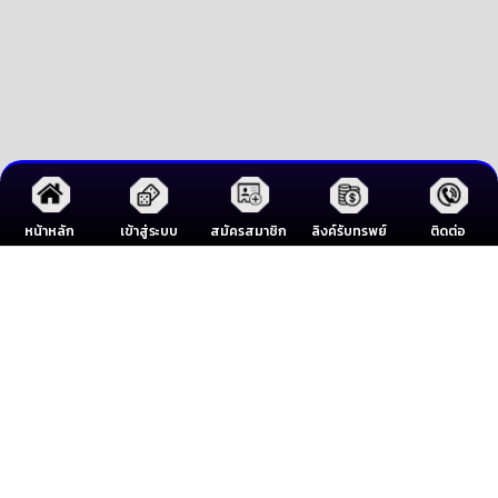
หน้าหลัก
เข้าสู่ระบบ
สมัครสมาชิก
ลิงค์รับทรพย์
ติดต่อ