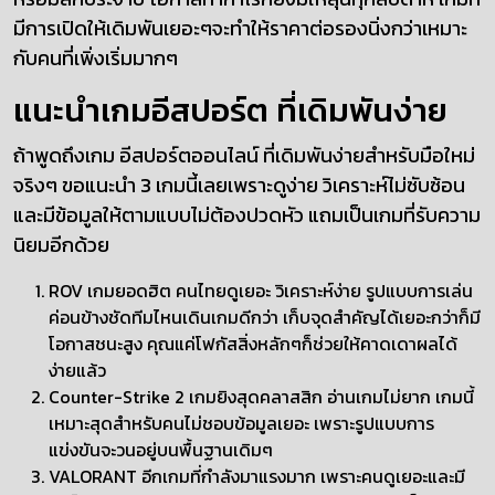
มีการเปิดให้เดิมพันเยอะๆจะทำให้ราคาต่อรองนิ่งกว่าเหมาะ
กับคนที่เพิ่งเริ่มมากๆ
แนะนำเกมอีสปอร์ต ที่เดิมพันง่าย
ถ้าพูดถึงเกม อีสปอร์ตออนไลน์ ที่เดิมพันง่ายสำหรับมือใหม่
จริงๆ ขอแนะนำ 3 เกมนี้เลยเพราะดูง่าย วิเคราะห์ไม่ซับซ้อน
และมีข้อมูลให้ตามแบบไม่ต้องปวดหัว แถมเป็นเกมที่รับความ
นิยมอีกด้วย
ROV เกมยอดฮิต คนไทยดูเยอะ วิเคราะห์ง่าย รูปแบบการเล่น
ค่อนข้างชัดทีมไหนเดินเกมดีกว่า เก็บจุดสำคัญได้เยอะกว่าก็มี
โอกาสชนะสูง คุณแค่โฟกัสสิ่งหลักๆก็ช่วยให้คาดเดาผลได้
ง่ายแล้ว
Counter-Strike 2 เกมยิงสุดคลาสสิก อ่านเกมไม่ยาก เกมนี้
เหมาะสุดสำหรับคนไม่ชอบข้อมูลเยอะ เพราะรูปแบบการ
แข่งขันจะวนอยู่บนพื้นฐานเดิมๆ
VALORANT อีกเกมที่กำลังมาแรงมาก เพราะคนดูเยอะและมี