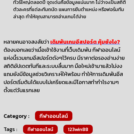
ทัวร์ใหญ่ตลอดปี จุดเด่นคือข้อมูลแน่นมาก ไม่ว่าจะเป็นสถิติ
ตัวละครที่แต่ละทีมถนัด แผนการยืนตำแหน่ง หรือฟอร์มทีม
ล่าสุด ทำให้คุณสามารถอ่านเกมได้ง่าย
หลายคนอาจสงสัยว่า
เดิมพันเกมอีสปอร์ต คุ้มยังไง?
ต้องบอกเลยว่าเมื่อเข้าใช้งานที่เว็บเดิมพัน กีฬาออนไลน์
แห่งนี้รวมเกมอีสปอร์ตดังๆไว้ครบ มีราคาต่อรองอ่านง่าย
สถิติอัปเดตทันทีและระบบลื่นมาก มือใหม่เข้ามาแล้วไม่งง
แถมยังมีข้อมูลช่วยวิเคราะห์ให้พร้อม ทำให้การเดิมพันอีส
ปอร์ตเริ่มต้นได้แบบไม่เครียดและมีโอกาสทำกำไรงามๆ
ตั้งแต่วันแรกเลย
Category :
กีฬาออนไลน์
Tags :
กีฬาออนไลน์
123win88