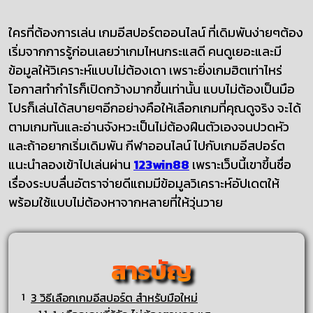
ใครที่ต้องการเล่น เกมอีสปอร์ตออนไลน์ ที่เดิมพันง่ายๆต้อง
ลิ้ง
เริ่มจากการรู้ก่อนเลยว่าเกมไหนกระแสดี คนดูเยอะและมี
รับ
ข้อมูลให้วิเคราะห์แบบไม่ต้องเดา เพราะยิ่งเกมฮิตเท่าไหร่
ทรัพย์
โอกาสทำกำไรก็เปิดกว้างมากขึ้นเท่านั้น แบบไม่ต้องเป็นมือ
โปรก็เล่นได้สบายๆอีกอย่างคือให้เลือกเกมที่คุณดูจริง จะได้
ตามเกมทันและอ่านจังหวะเป็นไม่ต้องฝืนตัวเองจนปวดหัว
และถ้าอยากเริ่มเดิมพัน กีฬาออนไลน์ ไปกับเกมอีสปอร์ต
ติดต่อ
แนะนำลองเข้าไปเล่นผ่าน
123win88
เพราะเว็บนี้เขาขึ้นชื่อ
เรื่องระบบลื่นอัตราจ่ายดีแถมมีข้อมูลวิเคราะห์อัปเดตให้
พร้อมใช้แบบไม่ต้องหาจากหลายที่ให้วุ่นวาย
3 วิธีเลือกเกมอีสปอร์ต สำหรับมือใหม่