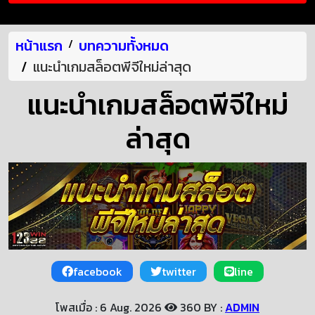
สล็อต
หน้าแรก
บทความทั้งหมด
แนะนำเกมสล็อตพีจีใหม่ล่าสุด
แนะนำเกมสล็อตพีจีใหม่
กีฬา
ล่าสุด
ทาง
เข้า
facebook
twitter
line
สมัคร
โพสเมื่อ : 6 Aug. 2026
360
BY :
ADMIN