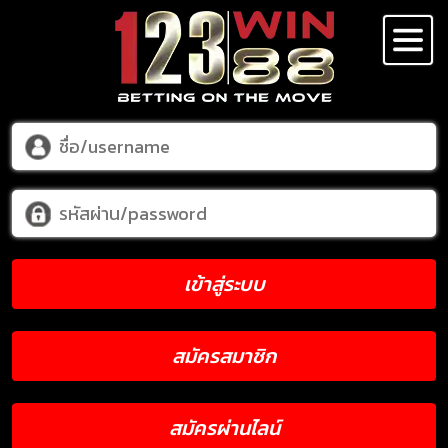
หน้า
แรก
คา
สิโน
เข้าสู่ระบบ
สมัครสมาชิก
หวย
สมัครผ่านไลน์