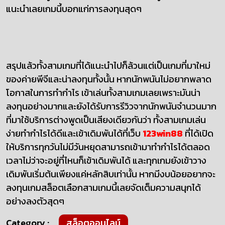
แนะนำเลยเกมนี้บอกแก่การลงทุนสุดๆ
สรุปแล้วทั้งสามเกมที่ได้แนะนำไปก็ล้วนแต่เป็นเกมที่มาใหม่
ของค่ายพีจีและน่าลงทุนทั้งนั้น หากนักพนันไม่อยากพลาด
โอกาสในการทำกำไร เข้าเล่นทั้งสามเกมเลยเพราะมันน่า
ลงทุนอย่างมากและยังได้รับการรีวิวจากนักพนันจำนวนมาก
ที่มาใช้บริการต่างพูดเป็นเสียงเดียวกันว่า ทั้งสามเกมเล่น
ง่ายทำกำไรได้ดีและเข้าเดิมพันได้ที่เว็บ
123win88
ที่ได้เปิด
ให้บริการทุกวันไม่มีวันหยุดสามารถเข้ามาทำกำไรได้ตลอด
เวลาไม่ว่าจะอยู่ที่ไหนก็เข้าเดิมพันได้ และทุกเกมยังเข้าวาง
เดิมพันเริ่มต้นเพียงแค่หลักสิบเท่านั้น หากมีงบน้อยอยากจะ
ลงทุนเกมสล็อตเลือกสามเกมนี้เลยจัดเต็มความสนุกได้
อย่างลงตัวสุดๆ
Category :
สล็อตออนไลน์