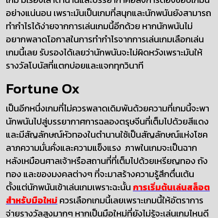
อย่างแน่นอน เพราะมันเป็นเกมที่สนุกและนักพนันยังสามารถ
ทำกำไรได้ง่ายจากการเล่นเกมนี้อีกด้วย หากนักพนันไม่
อยากพลาดโอกาสในการทำกำไรจากการเล่นเกมเลือกเล่น
เกมนี้เลย รับรองได้เลยว่านักพนันจะไม่ผิดหวังเพราะมันให้
รางวัลโบนัสที่แตกบ่อยและแจกทุกวินาที
Fortune Ox
เป็นอีกหนึ่งเกมที่ไม่ควรพลาดเดิมพันด้วยความที่เกมนี้จะพา
นักพนันไปสู่บรรยากาศการฉลองตรุษจีนที่เต็มไปด้วยสีแดง
และมีสัญลักษณ์หัวทองในตำนานใช้เป็นสัญลักษณ์แห่งโชค
ลาภความมั่นคั่งและความแข็งแรง ภาพในเกมจะเป็นฉาก
หลังเหมือนศาลเจ้าหรือสถานที่ที่เต็มไปด้วยเหรียญทอง ถัง
ทอง และของมงคลต่างๆ ที่จะมาสร้างความรู้สึกตื่นเต้น
ตั้งแต่นักพนันเข้าเล่นเกมเพราะฉะนั้น
การเริ่มต้นเล่นสล็อต
สำหรับมือใหม่
ควรเลือกเกมนี้เลยเพราะเกมนี้ให้อัตราการ
จ่ายรางวัลสูงมากๆ หากเป็นมือใหม่ที่ยังไม่รู้จะเล่นเกมไหนดี