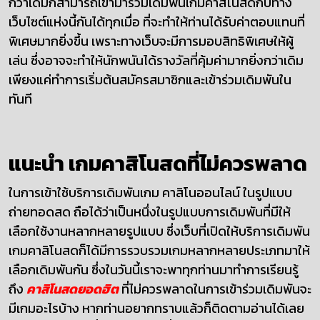
กว่าเดิมก็สามารถเข้ามาร่วมเดิมพันเกมคาสิโนสดกับทาง
เว็บไซต์แห่งนี้กันได้ทุกเมื่อ ที่จะทำให้ท่านได้รับค่าตอบแทนที่
พิเศษมากยิ่งขึ้น เพราะทางเว็บจะมีการมอบสิทธิพิเศษให้ผู้
เล่น ซึ่งอาจจะทำให้นักพนันได้รางวัลที่คุ้มค่ามากยิ่งกว่าเดิม
เพียงแค่ทำการเริ่มต้นสมัครสมาชิกและเข้าร่วมเดิมพันใน
ทันที
แนะนำ เกมคาสิโนสดที่ไม่ควรพลาด
ในการเข้าใช้บริการเดิมพันเกม คาสิโนออนไลน์ ในรูปแบบ
ถ่ายทอดสด ถือได้ว่าเป็นหนึ่งในรูปแบบการเดิมพันที่มีให้
เลือกใช้งานหลากหลายรูปแบบ ซึ่งเว็บที่เปิดให้บริการเดิมพัน
เกมคาสิโนสดก็ได้มีการรวบรวมเกมหลากหลายประเภทมาให้
เลือกเดิมพันกัน ซึ่งในวันนี้เราจะพาทุกท่านมาทำการเรียนรู้
ถึง
คาสิโนสดยอดฮิต
ที่ไม่ควรพลาดในการเข้าร่วมเดิมพันจะ
มีเกมอะไรบ้าง หากท่านอยากทราบแล้วก็ติดตามอ่านได้เลย