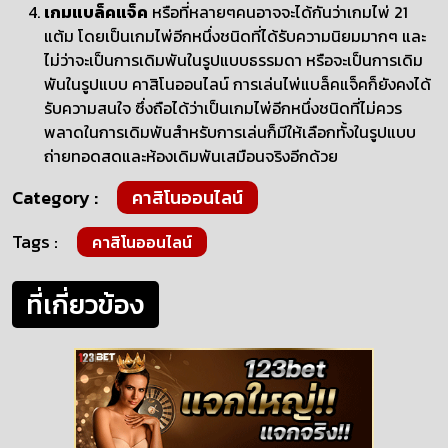
เกมแบล็คแจ็ค
หรือที่หลายๆคนอาจจะได้กันว่าเกมไพ่ 21
แต้ม โดยเป็นเกมไพ่อีกหนึ่งชนิดที่ได้รับความนิยมมากๆ และ
ไม่ว่าจะเป็นการเดิมพันในรูปแบบธรรมดา หรือจะเป็นการเดิม
พันในรูปแบบ คาสิโนออนไลน์ การเล่นไพ่แบล็คแจ็คก็ยังคงได้
รับความสนใจ ซึ่งถือได้ว่าเป็นเกมไพ่อีกหนึ่งชนิดที่ไม่ควร
พลาดในการเดิมพันสำหรับการเล่นก็มีให้เลือกทั้งในรูปแบบ
ถ่ายทอดสดและห้องเดิมพันเสมือนจริงอีกด้วย
Category :
คาสิโนออนไลน์
Tags :
คาสิโนออนไลน์
ที่เกี่ยวข้อง