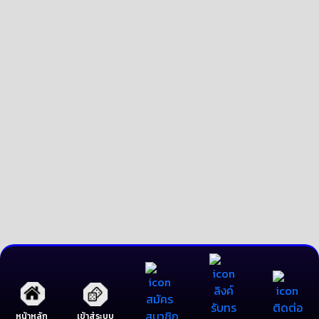
หน้าหลัก
เข้าสู่ระบบ