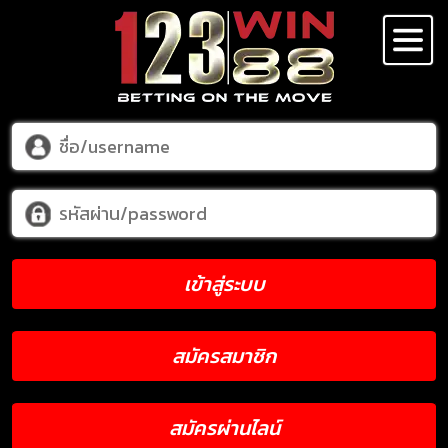
หน้า
แรก
คา
สิโน
เข้าสู่ระบบ
สมัครสมาชิก
หวย
สมัครผ่านไลน์