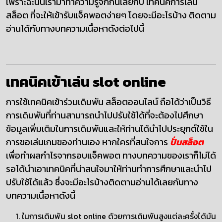
เพราะฉะนั้นเรามาทำความรู้จักกันเลยกับ เทคนิคการเล่น
สล็อต ที่จะให้เข้ารับแจ็คพอตง่ายๆ โดยจะมีอะไรบ้าง ติดตาม
อ่านได้กับทางบทความเนื้อหาดังต่อไปนี้
เทคนิคเข้าเล่น
slot online
การใช้เทคนิคเข้าร่วมเดิมพัน สล็อตออนไลน์ ถือได้ว่าเป็นวิธี
การเดิมพันที่ท่านสามารถนำไปปรับใช้ได้ที่จะต้องไปศึกษา
ข้อมูลเพิ่มเติมในการเดิมพันและให้ท่านได้นำไปประยุกต์ใช้ใน
การขอเล่นเกมของท่านเอง หากใครที่สนใจการ
ปั่นสล็อต
เพื่อทำผลกำไรจากรอบแจ็คพอต ทางบทความของเราก็ไม่ได้
รอได้นำเอาเทคนิคที่น่าสนใจมาให้ท่านทำการศึกษาและนำไป
ปรับใช้ได้แล้ว ซึ่งจะมีอะไรบ้างติดตามอ่านได้เลยกับทาง
บทความเนื้อหาดังนี้
ในการเดิมพัน slot online ด้วยการเดิมพันสูงแต่ละครั้งได้มัน