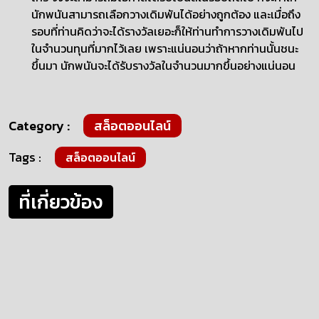
นักพนันสามารถเลือกวางเดิมพันได้อย่างถูกต้อง และเมื่อถึง
รอบที่ท่านคิดว่าจะได้รางวัลเยอะก็ให้ท่านทำการวางเดิมพันไป
ในจำนวนทุนที่มากไว้เลย เพราะแน่นอนว่าถ้าหากท่านนั้นชนะ
ขึ้นมา นักพนันจะได้รับรางวัลในจำนวนมากขึ้นอย่างแน่นอน
Category :
สล็อตออนไลน์
Tags :
สล็อตออนไลน์
ที่เกี่ยวข้อง