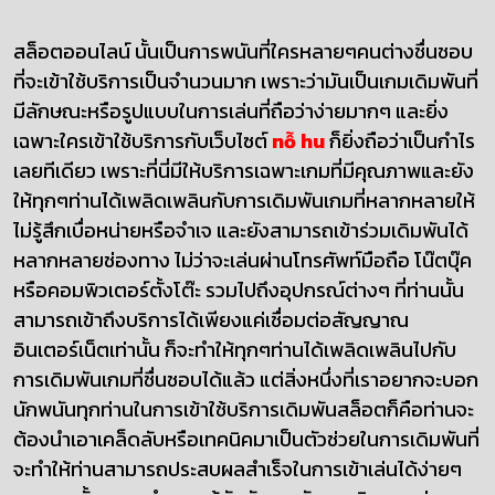
สล็อตออนไลน์ นั้นเป็นการพนันที่ใครหลายๆคนต่างชื่นชอบ
ลิ้ง
ที่จะเข้าใช้บริการเป็นจำนวนมาก เพราะว่ามันเป็นเกมเดิมพันที่
รับ
มีลักษณะหรือรูปแบบในการเล่นที่ถือว่าง่ายมากๆ และยิ่ง
ทรัพย์
เฉพาะใครเข้าใช้บริการกับเว็บไซต์
n
ỗ
hu
ก็ยิ่งถือว่าเป็นกำไร
เลยทีเดียว เพราะที่นี่มีให้บริการเฉพาะเกมที่มีคุณภาพและยัง
ให้ทุกๆท่านได้เพลิดเพลินกับการเดิมพันเกมที่หลากหลายให้
ไม่รู้สึกเบื่อหน่ายหรือจำเจ และยังสามารถเข้าร่วมเดิมพันได้
ติดต่อ
หลากหลายช่องทาง ไม่ว่าจะเล่นผ่านโทรศัพท์มือถือ โน๊ตบุ๊ค
หรือคอมพิวเตอร์ตั้งโต๊ะ รวมไปถึงอุปกรณ์ต่างๆ ที่ท่านนั้น
สามารถเข้าถึงบริการได้เพียงแค่เชื่อมต่อสัญญาณ
อินเตอร์เน็ตเท่านั้น ก็จะทำให้ทุกๆท่านได้เพลิดเพลินไปกับ
การเดิมพันเกมที่ชื่นชอบได้แล้ว แต่สิ่งหนึ่งที่เราอยากจะบอก
นักพนันทุกท่านในการเข้าใช้บริการเดิมพันสล็อตก็คือท่านจะ
ต้องนำเอาเคล็ดลับหรือเทคนิคมาเป็นตัวช่วยในการเดิมพันที่
จะทำให้ท่านสามารถประสบผลสำเร็จในการเข้าเล่นได้ง่ายๆ