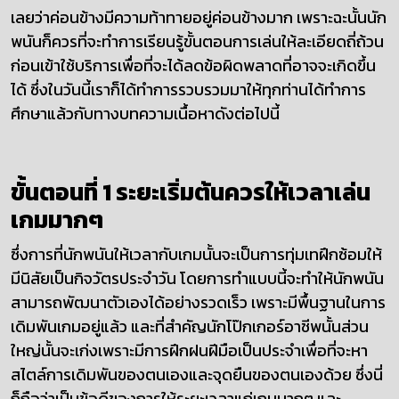
เลยว่าค่อนข้างมีความท้าทายอยู่ค่อนข้างมาก เพราะฉะนั้นนัก
พนันก็ควรที่จะทำการเรียนรู้ขั้นตอนการเล่นให้ละเอียดถี่ถ้วน
ก่อนเข้าใช้บริการเพื่อที่จะได้ลดข้อผิดพลาดที่อาจจะเกิดขึ้น
ได้ ซึ่งในวันนี้เราก็ได้ทำการรวบรวมมาให้ทุกท่านได้ทำการ
ศึกษาแล้วกับทางบทความเนื้อหาดังต่อไปนี้
ขั้นตอนที่ 1 ระยะเริ่มต้นควรให้เวลาเล่น
เกมมากๆ
ซึ่งการที่นักพนันให้เวลากับเกมนั้นจะเป็นการทุ่มเทฝึกซ้อมให้
มีนิสัยเป็นกิจวัตรประจำวัน โดยการทำแบบนี้จะทำให้นักพนัน
สามารถพัฒนาตัวเองได้อย่างรวดเร็ว เพราะมีพื้นฐานในการ
เดิมพันเกมอยู่แล้ว และที่สำคัญนักโป๊กเกอร์อาชีพนั้นส่วน
ใหญ่นั้นจะเก่งเพราะมีการฝึกฝนฝีมือเป็นประจำเพื่อที่จะหา
สไตล์การเดิมพันของตนเองและจุดยืนของตนเองด้วย ซึ่งนี่
ก็ถือว่าเป็นข้อดีของการให้ระยะเวลาแก่เกมมากๆ และ