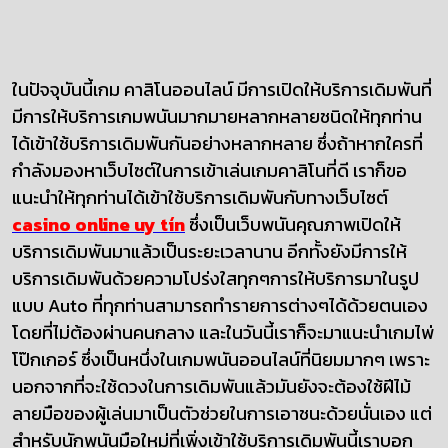
ลิ้ง
รับ
ในปัจจุบันนี้เกม คาสิโนออนไลน์ มีการเปิดให้บริการเดิมพันที่
ทรัพย์
มีการให้บริการเกมพนันมากมายหลากหลายชนิดให้ทุกท่าน
ได้เข้าใช้บริการเดิมพันกันอย่างหลากหลาย ซึ่งถ้าหากใครที่
กำลังมองหาเว็บไซต์ในการเข้าเล่นเกมคาสิโนที่ดี เราก็ขอ
แนะนำให้ทุกท่านได้เข้าใช้บริการเดิมพันกับทางเว็บไซต์
ติดต่อ
casino online uy tín
ซึ่งเป็นเว็บพนันคุณภาพเปิดให้
บริการเดิมพันมาแล้วเป็นระยะเวลานาน อีกทั้งยังมีการให้
บริการเดิมพันด้วยความโปร่งใสทุกๆการให้บริการมาในรูป
แบบ Auto ที่ทุกท่านสามารถทำรายการต่างๆได้ด้วยตนเอง
โดยที่ไม่ต้องผ่านคนกลาง และในวันนี้เราก็จะมาแนะนำเกมไพ่
โป๊กเกอร์ ซึ่งเป็นหนึ่งในเกมพนันออนไลน์ที่นิยมมากๆ เพราะ
นอกจากที่จะใช้ดวงในการเดิมพันแล้วมันยังจะต้องใช้ฝีไม้
ลายมือของผู้เล่นมาเป็นตัวช่วยในการเอาชนะด้วยนั่นเอง แต่
สำหรับนักพนันมือใหม่ที่เพิ่งเข้าใช้บริการเดิมพันนี้เราบอก