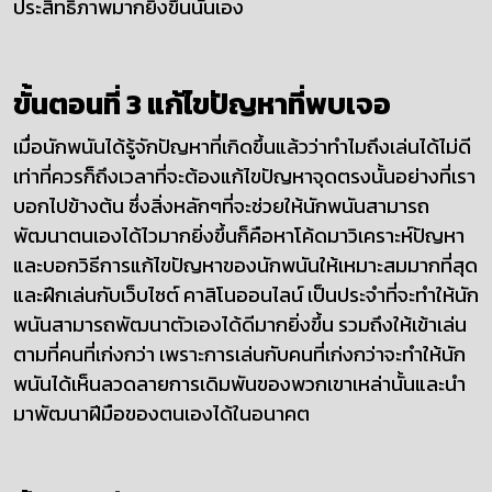
ประสิทธิภาพมากยิ่งขึ้นนั่นเอง
ขั้นตอนที่ 3 แก้ไขปัญหาที่พบเจอ
เมื่อนักพนันได้รู้จักปัญหาที่เกิดขึ้นแล้วว่าทำไมถึงเล่นได้ไม่ดี
เท่าที่ควรก็ถึงเวลาที่จะต้องแก้ไขปัญหาจุดตรงนั้นอย่างที่เรา
บอกไปข้างต้น ซึ่งสิ่งหลักๆที่จะช่วยให้นักพนันสามารถ
พัฒนาตนเองได้ไวมากยิ่งขึ้นก็คือหาโค้ดมาวิเคราะห์ปัญหา
และบอกวิธีการแก้ไขปัญหาของนักพนันให้เหมาะสมมากที่สุด
และฝึกเล่นกับเว็บไซต์ คาสิโนออนไลน์ เป็นประจำที่จะทำให้นัก
พนันสามารถพัฒนาตัวเองได้ดีมากยิ่งขึ้น รวมถึงให้เข้าเล่น
ตามที่คนที่เก่งกว่า เพราะการเล่นกับคนที่เก่งกว่าจะทำให้นัก
พนันได้เห็นลวดลายการเดิมพันของพวกเขาเหล่านั้นและนำ
มาพัฒนาฝีมือของตนเองได้ในอนาคต