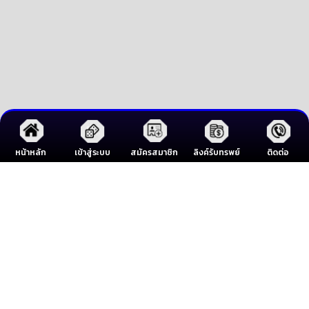
หน้าหลัก
เข้าสู่ระบบ
สมัครสมาชิก
ลิงค์รับทรพย์
ติดต่อ