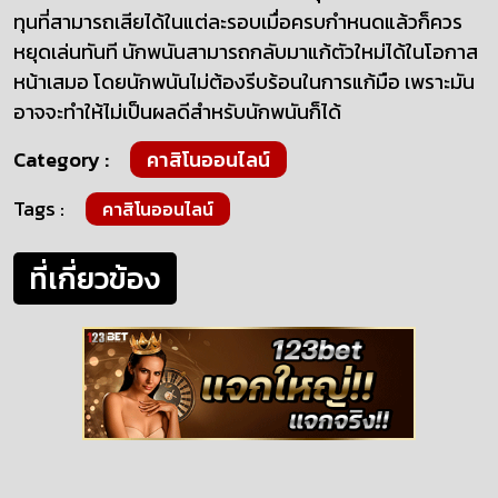
ทุนที่สามารถเสียได้ในแต่ละรอบเมื่อครบกำหนดแล้วก็ควร
หยุดเล่นทันที นักพนันสามารถกลับมาแก้ตัวใหม่ได้ในโอกาส
หน้าเสมอ โดยนักพนันไม่ต้องรีบร้อนในการแก้มือ เพราะมัน
อาจจะทำให้ไม่เป็นผลดีสำหรับนักพนันก็ได้
Category :
คาสิโนออนไลน์
Tags :
คาสิโนออนไลน์
ที่เกี่ยวข้อง