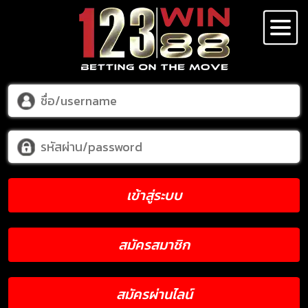
หน้า
แรก
คา
สิโน
เข้าสู่ระบบ
สมัครสมาชิก
หวย
สมัครผ่านไลน์