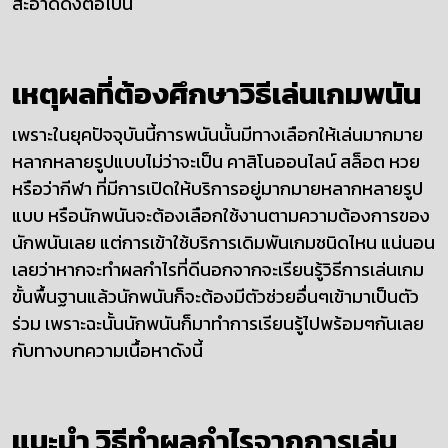
สะอาดดังต่อไปนี้
เหตุผลที่ต้องศึกษาวิธีเล่นเกมพนัน
เพราะในยุคปัจจุบันนี้การพนันนั้นมีทางเลือกให้เล่นมากมาย
หลากหลายรูปแบบไม่ว่าจะเป็น คาสิโนออนไลน์ สล็อต หวย
หรือว่ากีฬา ที่มีการเปิดให้บริการอยู่มากมายหลากหลายรูป
แบบ หรือนักพนันจะต้องเลือกใช้งานตามความต้องการของ
นักพนันเลย แต่การเข้าใช้บริการเดิมพันเกมชนิดไหน แน่นอน
เลยว่าหากจะทำผลกำไรที่ดีนอกจากจะเรียนรู้วิธีการเล่นเกม
ขั้นพื้นฐานแล้วนักพนันก็จะต้องมีตัวช่วยอื่นๆเข้ามาเป็นตัว
ร่วม เพราะฉะนั้นนักพนันก็มาทำการเรียนรู้ไปพร้อมๆกันเลย
กับทางบทความเนื้อหาดังนี้
แนะนำ วิธีทำผลกำไรจากการเล่น