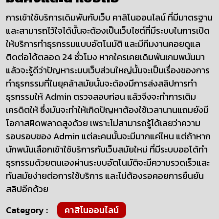
การเข้าใช้บริการเดิมพันกับเว็บ คาสิโนออนไลน์ ที่มีมาตรฐาน
และสามารถไว้ใจได้นั้นจะต้องเป็นเว็บไซต์ที่มีระบบในการเปิด
ให้บริการทำธุรกรรมแบบอัตโนมัติ และมีทีมงานคอยดูแล
ติดต่อได้ตลอด 24 ชั่วโมง หากใครเคยเดิมพันเกมพนันมา
แล้วจะรู้ดีว่าปัญหาระบบเว็บส่วนใหญ่นั้นจะเป็นเรื่องของการ
ทำธุรกรรมที่ในยุคล้าสมัยนั้นจะต้องมีการส่งสลิปการทำ
ธุรกรรมให้ Admin ตรวจสอบก่อน แล้วจึงจะทำการเติม
เครดิตให้ ซึ่งมันจะทำให้เกิดปัญหาต้องใช้เวลานานแถมยังมี
โอกาสผิดพลาดสูงด้วย เพราะไม่สามารถรู้ได้เลยว่าความ
รอบรอบของ Admin แต่ละคนนั้นจะมีมากแค่ไหน แต่ถ้าหาก
นักพนันเลือกเข้าใช้บริการกับเว็บสมัยใหม่ ที่มีระบบออโต้ทำ
ธุรกรรมด้วยตนเองผ่านระบบอัตโนมัติจะมีความรวดเร็วและ
ทันสมัยง่ายต่อการใช้บริการ และไม่ต้องรอคอยการยืนยัน
สลิปอีกด้วย
Category :
คาสิโนออนไลน์