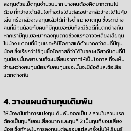
ลงทุนด้วยเม็ดทุนจำนวนมาก บางคนต้องคิดมากตามไป
ด้วย ที่กว่าจะตัดสินใจทำอะไรได้แต่ละอย่างกลัวว่าจะได้ไม่คุ้ม
เสีย หรือกลัวจะลงทุนแล้วได้กำไรต่ำกว่าขาดทุน ซึ่งระหว่าง
คนที่มีทุนน้อยกับคนที่มีทุนเยอะมันก็จะมีข้อดีที่แตกต่างกัน
หากเรามีทุนเยอะมากลงทุนตายช่วงแรกอาจจะเสี่ยงเสียทุน
ไปบ้าง แต่คนที่มีทุนเยอะก็มีโอกาสแก้ตัวมากกว่าคนที่มีทุน
น้อย ซึ่งเรียกว่าใช้ทุนซื้อโอกาสก็ว่าได้ในขณะเดียวกันคนที่มี
ทุนน้อยนั้นพยายามที่จะเปลี่ยนอากาศให้เป็นโอกาส ที่จะเห็น
ว่าระหว่างคนทุนน้อยกับคนทุนเยอะนั้นจะมีข้อดีและข้อเสีย
แตกต่างกัน
4. วางแผนด้านทุนเดิมพัน
ให้นักพนันทำการแบ่งทุนเดิมพันออกเป็น 2 ส่วนในส่วนแรก
ต้องเป็นทุนที่ยอมเสี่ยงมาก และทุนที่ 2 เป็นทุนที่ยอมเสี่ยง
น้อย ซึ่งทักษะในการลงทุนแต่ละรอบแต่ละครั้งนั้นให้เรียนรู้