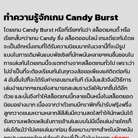
ทำความรู้จักเกม
Candy Burst
โดยเกม Candy Burst หรือที่เรียกกันว่า สล็อตแคนดี้ หรือ
เรียกสั้นๆว่าเกม Candy ซึ่ง สล็อตออนไลน์ เกมเดียวกันโดย
จะเป็นอีกหนึ่งเกมที่ได้รับความนิยมมากในเวลานี้ที่จะมีรูป
แบบในการเดิมพันแบบพัซเซิลที่นักพนันหลายๆคนชื่นชอบใน
การเล่นกันโดยเกมนี้จะแตกต่างจากสล็อตเกมทั่วไป เพราะว่า
ไม่จำเป็นที่จะต้องเรียนกันในทุกวงล้อขอเพียงแค่ติดต่อกัน
4 อันขึ้นไปก็จะได้รับค่าตอบแทนทันที ดังนั้นแล้วจึงมีวิธีการ
เล่นง่ายมากๆแถมยังสามารถสะสมรางวัลให้มากขึ้นได้อีก
ด้วย และนั่นจึงทำให้สล็อตเกมนี้กลายเป็นหนึ่งในสล็อตยอด
นิยมอย่างมาก เนื่องจากว่าตัวเกมมีกราฟิกที่น่ารับฟรุ้งฟริ้ง
ลูกกวาดขนมหวานหลากสีสีสันมีความสดใสทำให้นักพนันได้
รับความเพลิดเพลินในการเข้าเล่นแบบไม่มีเบื่อเล่นง่ายใครก็
เล่นได้แม้ว่าไม่เคยเล่นมาก่อน ซึ่งเหมาะมากๆสำหรับนักพนัน
ทุกประเภททุกวัยแต่สำหรับใครที่เป็นมือใหม่อยาก
เล่นเกม